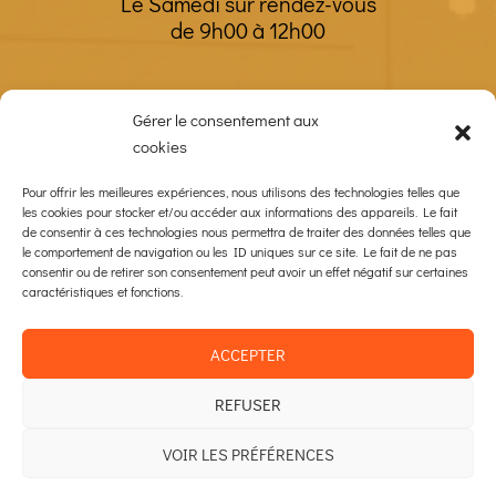
Le Samedi sur rendez-vous
de 9h00 à 12h00
Gérer le consentement aux
CONTACT
cookies
Pour offrir les meilleures expériences, nous utilisons des technologies telles que
les cookies pour stocker et/ou accéder aux informations des appareils. Le fait
de consentir à ces technologies nous permettra de traiter des données telles que
le comportement de navigation ou les ID uniques sur ce site. Le fait de ne pas
consentir ou de retirer son consentement peut avoir un effet négatif sur certaines
caractéristiques et fonctions.
Mentions légales
Politique de cookies (UE)
CGV
ACCEPTER
Avis
Garanties
REFUSER
Engagements
VOIR LES PRÉFÉRENCES
Un RDV ? Appelez le
05 63 47 24 88