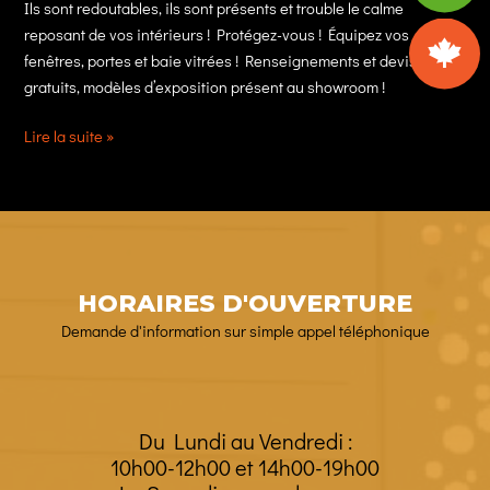
Ils sont redoutables, ils sont présents et trouble le calme
reposant de vos intérieurs ! Protégez-vous ! Équipez vos
fenêtres, portes et baie vitrées ! Renseignements et devis
gratuits, modèles d’exposition présent au showroom !
Anti-
Lire la suite »
moustiques
!
HORAIRES D'OUVERTURE
Demande d'information sur simple appel téléphonique
Du Lundi au Vendredi :
10h00-12h00 et 14h00-19h00