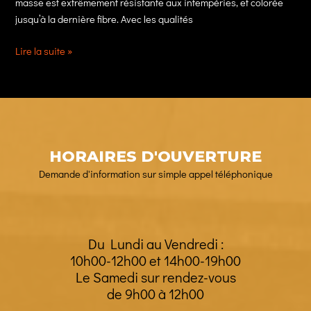
masse est extrêmement résistante aux intempéries, et colorée
jusqu’à la dernière fibre. Avec les qualités
Le
Lire la suite »
soleil
arrive
!
Zoom
sur
notre
HORAIRES D'OUVERTURE
collection
Demande d'information sur simple appel téléphonique
de
toiles
!
Du Lundi au Vendredi :
10h00-12h00 et 14h00-19h00
Le Samedi sur rendez-vous
de 9h00 à 12h00