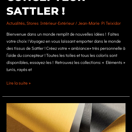
SATTLER !
Actualités
,
Stores Intérieur-Extérieur
/
Jean-Marie Pi Teixidor
Bienvenue dans un monde remplit de nouvelles idées ! Faites
votre choix ! Voyagez en vous laissant emporter dans le monde
des tissus de Sattler ! Créez votre « ambiance» très personnelle à
l’aide du concepteur ! Toutes les toiles et tous les coloris sont
disponibles, essayez-les ! Retrouvez les collections: « Eléments »
(unis, rayés et
Faites
Lire la suite »
votre
choix
de
toile
avec
le