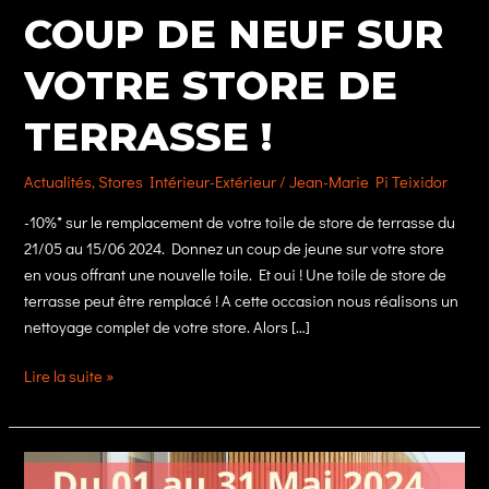
COUP DE NEUF SUR
VOTRE STORE DE
TERRASSE !
Actualités
,
Stores Intérieur-Extérieur
/
Jean-Marie Pi Teixidor
-10%* sur le remplacement de votre toile de store de terrasse du
21/05 au 15/06 2024. Donnez un coup de jeune sur votre store
en vous offrant une nouvelle toile. Et oui ! Une toile de store de
terrasse peut être remplacé ! A cette occasion nous réalisons un
nettoyage complet de votre store. Alors […]
Coup
Lire la suite »
de
neuf
sur
votre