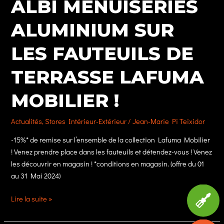
ALBI MENUISERIES
ALUMINIUM SUR
LES FAUTEUILS DE
TERRASSE LAFUMA
MOBILIER !
Actualités
,
Stores Intérieur-Extérieur
/
Jean-Marie Pi Teixidor
-15%* de remise sur l’ensemble de la collection Lafuma Mobilier
! Venez prendre place dans les fauteuils et détendez-vous ! Venez
les découvrir en magasin ! *conditions en magasin. (offre du 01
au 31 Mai 2024)
Offre
Lire la suite »
d’été
chez