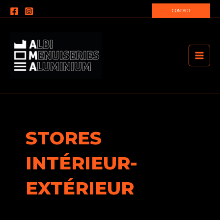
Aller
CONTACT
au
contenu
MAIN
MEN
STORES
INTÉRIEUR-
EXTÉRIEUR