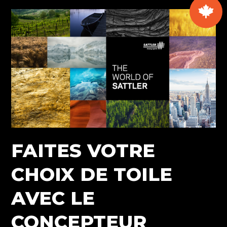
Albi
Menuiseries
Aluminium
sur
les
fauteuils
de
terrasse
LAFUMA
Mobilier
!
FAITES VOTRE
CHOIX DE TOILE
AVEC LE
CONCEPTEUR