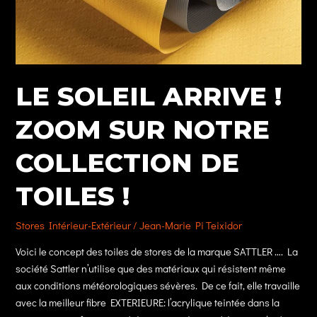
concepteur
SATTLER
!
LE SOLEIL ARRIVE !
ZOOM SUR NOTRE
COLLECTION DE
TOILES !
Stores Intérieur-Extérieur
/
Jean-Marie Pi Teixidor
Voici le concept des toiles de stores de la marque SATTLER …. La
société Sattler n’utilise que des matériaux qui résistent même
aux conditions météorologiques sévères. De ce fait, elle travaille
avec la meilleur fibre EXTERIEURE: l’acrylique teintée dans la