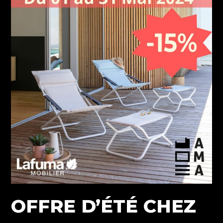
STORE
de
terrasse
!
OFFRE D’ÉTÉ CHEZ